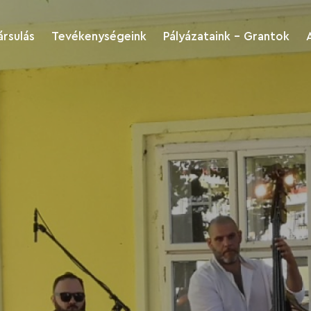
ársulás
Tevékenységeink
Pályázataink - Grantok
Kukkonia
Pályázatok
régiófejlesztés és
turizmus
Akiket támogattunk
Kukkonia kultúra és
Dokumentumok
sport
letöltése
nk
Kukkonia Green
Kukkonia Caritas