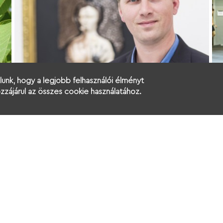
lunk, hogy a legjobb felhasználói élményt
Oláh Attila, néptáncos
A
zájárul az összes cookie használatához.