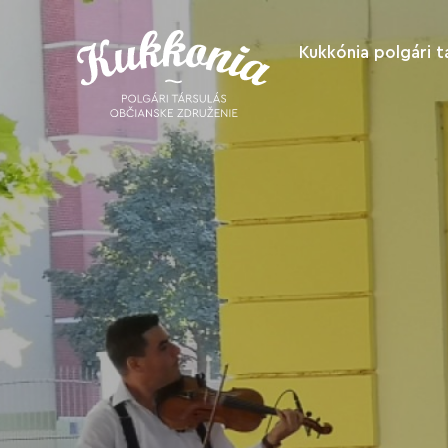
Kukkónia polgári t
Rólunk
Támogasson
bennünket
Akikkel
együttműködü