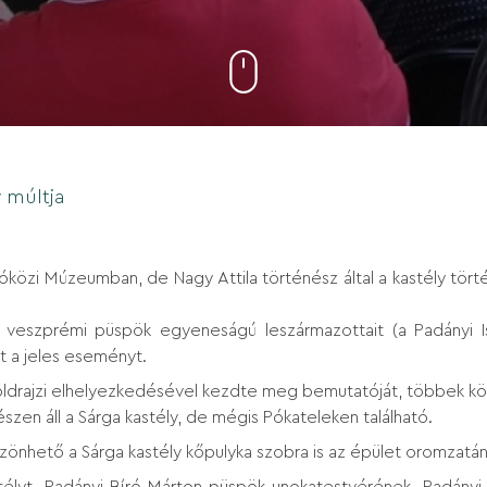
y múltja
lóközi Múzeumban, de Nagy Attila történész által a kastély tö
veszprémi püspök egyeneságú leszármazottait (a Padányi Ist
t a jeles eseményt.
öldrajzi elhelyezkedésével kezdte meg bemutatóját, többek köz
részen áll a Sárga kastély, de mégis Pókateleken található.
zönhető a Sárga kastély kőpulyka szobra is az épület oromzatá
stélyt. Padányi Bíró Márton püspök unokatestvérének, Padányi 