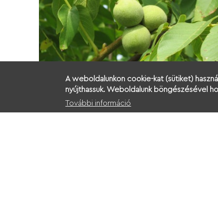
A weboldalunkon cookie-kat (sütiket) haszná
ek
A keramikus: Cseh Péter
nyújthassuk. Weboldalunk böngészésével hoz
További információ