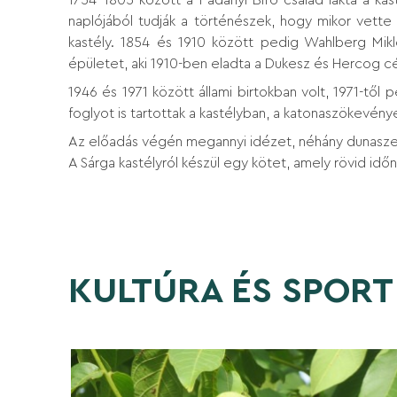
naplójából tudják a történészek, hogy mikor vette
kastély. 1854 és 1910 között pedig Wahlberg Mi
épületet, aki 1910-ben eladta a Dukesz és Hercog cég
1946 és 1971 között állami birtokban volt, 1971-t
foglyot is tartottak a kastélyban, a katonaszökevénye
Az előadás végén megannyi idézet, néhány dunaszer
A Sárga kastélyról készül egy kötet, amely rövid idő
KULTÚRA ÉS SPORT