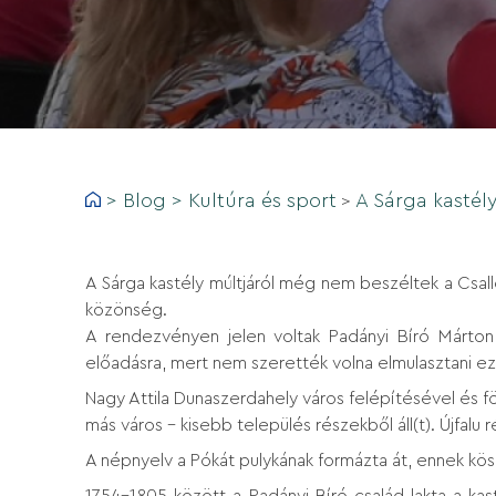
>
Blog
>
Kultúra és sport
A Sárga kastél
>
A Sárga kastély múltjáról még nem beszéltek a Csal
közönség.
A rendezvényen jelen voltak Padányi Bíró Márton 
előadásra, mert nem szerették volna elmulasztani ez
Nagy Attila Dunaszerdahely város felépítésével és f
más város – kisebb település részekből áll(t). Újfalu 
A népnyelv a Pókát pulykának formázta át, ennek kös
1754–1805 között a Padányi Bíró család lakta a ka