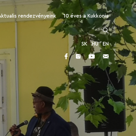
Aktualis rendezvényeink
10 éves a Kukkonia
SK
HU
EN