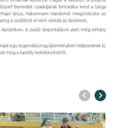
József Benedek családjának birtokába kerül a Sárga
. Majd lánya, Habermann Nándorné megörökölte az
amíg a zsidóktól el nem vették az épületet.
z épületben. A zsidó deportálások alatt még néhány
 majd egy legendáriumgyűjteményben teljesednek ki.
hat meg a kastély keletkezéséről.