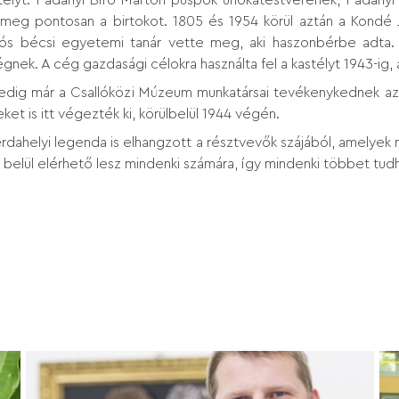
 meg pontosan a birtokot. 1805 és 1954 körül aztán a Kondé 
klós bécsi egyetemi tanár vette meg, aki haszonbérbe adta
nek. A cég gazdasági célokra használta fel a kastélyt 1943-ig, 
ől pedig már a Csallóközi Múzeum munkatársai tevékenykednek a
ket is itt végezték ki, körülbelül 1944 végén.
dahelyi legenda is elhangzott a résztvevők szájából, amelyek
n belül elérhető lesz mindenki számára, így mindenki többet tud