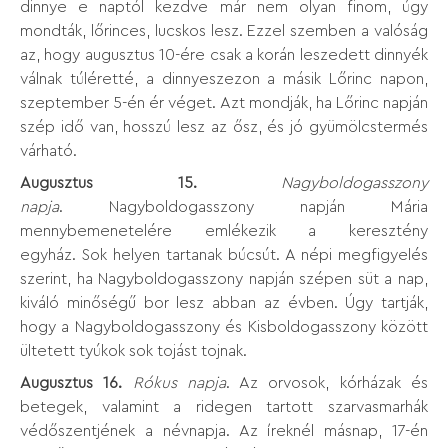
dinnye e naptól kezdve már nem olyan finom, úgy
mondták, lőrinces, lucskos lesz. Ezzel szemben a valóság
az, hogy augusztus 10-ére csak a korán leszedett dinnyék
válnak túléretté, a dinnyeszezon a másik Lőrinc napon,
szeptember 5-én ér véget. Azt mondják, ha Lőrinc napján
szép idő van, hosszú lesz az ősz, és jó gyümölcstermés
várható.
Augusztus 15.
Nagyboldogasszony
napja
. Nagyboldogasszony napján Mária
mennybemenetelére emlékezik a keresztény
egyház. Sok helyen tartanak búcsút. A népi megfigyelés
szerint, ha Nagyboldogasszony napján szépen süt a nap,
kiváló minőségű bor lesz abban az évben. Úgy tartják,
hogy a Nagyboldogasszony és Kisboldogasszony között
ültetett tyúkok sok tojást tojnak.
Augusztus 16.
Rókus napja
. Az orvosok, kórházak és
betegek, valamint a ridegen tartott szarvasmarhák
védőszentjének a névnapja. Az íreknél másnap, 17-én