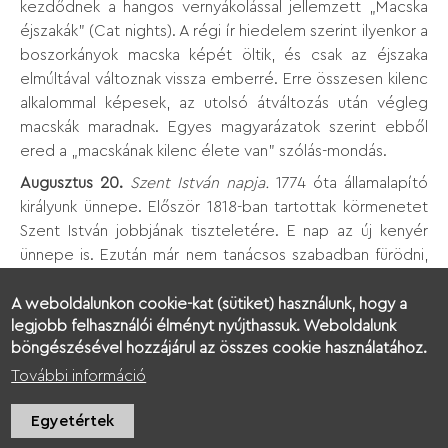
kezdődnek a hangos vernyákolással jellemzett „Macska
éjszakák" (Cat nights). A régi ír hiedelem szerint ilyenkor a
boszorkányok macska képét öltik, és csak az éjszaka
elmúltával változnak vissza emberré. Erre összesen kilenc
alkalommal képesek, az utolsó átváltozás után végleg
macskák maradnak. Egyes magyarázatok szerint ebből
ered a „macskának kilenc élete van" szólás-mondás.
Augusztus 20.
Szent István napja.
1774 óta államalapító
királyunk ünnepe. Először 1818-ban tartottak körmenetet
Szent István jobbjának tiszteletére. E nap az új kenyér
ünnepe is. Ezután már nem tanácsos szabadban fürödni,
mert a vízi szellemeket nem szabad megzavarni. Ettől a
naptól kezdve mennek el a gólyák.
A weboldalunkon cookie-kat (sütiket) használunk, hogy a
legjobb felhasználói élményt nyújthassuk. Weboldalunk
Augusztus 24.
Bertalan napja.
Bertalan apostol napja, aki
böngészésével hozzájárul az összes cookie használatához.
a csizmadiák és a szűcsök védőszentje. Sokfelé ezt a
További információ
napot tartják őszkezdő napnak, ugyanis amilyen ennek a
napnak az időjárása, olyan lesz az őszi időjárás. Az ezen a
Egyetértek
napon köpült vajról pedig azt mondják, hogy gyógyító