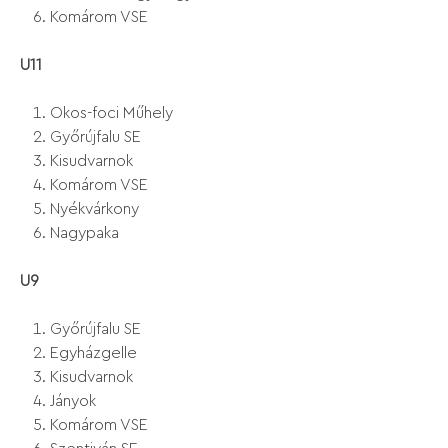
Komárom VSE
U11
Okos-foci Műhely
Győrújfalu SE
Kisudvarnok
Komárom VSE
Nyékvárkony
Nagypaka
U9
Győrújfalu SE
Egyházgelle
Kisudvarnok
Jányok
Komárom VSE