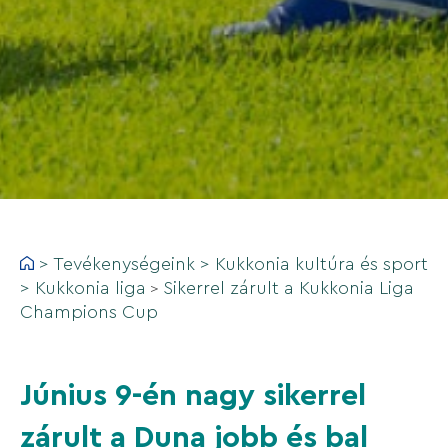
>
Tevékenységeink
>
Kukkonia kultúra és sport
>
Kukkonia liga
Sikerrel zárult a Kukkonia Liga
>
Champions Cup
Június 9-én nagy sikerrel
zárult a Duna jobb és bal