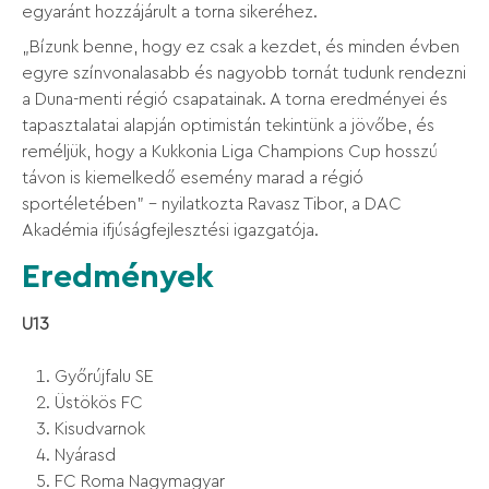
egyaránt hozzájárult a torna sikeréhez.
„Bízunk benne, hogy ez csak a kezdet, és minden évben
egyre színvonalasabb és nagyobb tornát tudunk rendezni
a Duna-menti régió csapatainak. A torna eredményei és
tapasztalatai alapján optimistán tekintünk a jövőbe, és
reméljük, hogy a Kukkonia Liga Champions Cup hosszú
távon is kiemelkedő esemény marad a régió
sportéletében” – nyilatkozta Ravasz Tibor, a DAC
Akadémia ifjúságfejlesztési igazgatója.
Eredmények
U13
Győrújfalu SE
Üstökös FC
Kisudvarnok
Nyárasd
FC Roma Nagymagyar