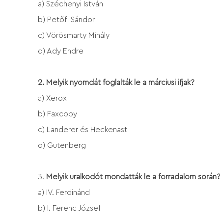
a) Széchenyi István
b) Petőfi Sándor
c) Vörösmarty Mihály
d) Ady Endre
2.
Melyik nyomdát foglalták le a márciusi ifjak?
a) Xerox
b) Faxcopy
c) Landerer és Heckenast
d) Gutenberg
3.
Melyik uralkodót mondatták le a forradalom során
a) IV. Ferdinánd
b) I. Ferenc József