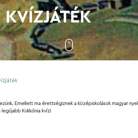
- KVÍZJÁTÉK
vízjáték
zünk. Emellett ma érettségiznek a középiskolások magyar nyelv
 legújabb Kukkónia kvíz!