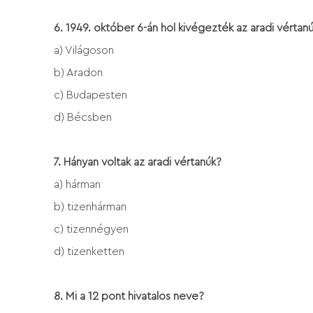
6. 1949. október 6-án hol kivégezték az aradi vértan
a) Világoson
b) Aradon
c) Budapesten
d) Bécsben
7. Hányan voltak az aradi vértanúk?
a) hárman
b) tizenhárman
c) tizennégyen
d) tizenketten
8. Mi a 12 pont hivatalos neve?