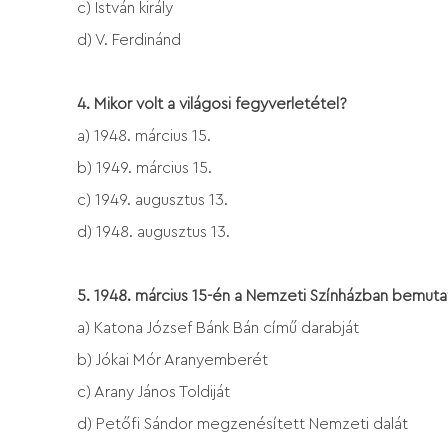
c) István király
d) V. Ferdinánd
4.
Mikor volt a világosi fegyverletétel?
a) 1948. március 15.
b) 1949. március 15.
c) 1949. augusztus 13.
d) 1948. augusztus 13.
5. 1948. március 15-én a Nemzeti Színházban bemut
a) Katona József Bánk Bán című darabját
b) Jókai Mór Aranyemberét
c) Arany János Toldiját
d) Petőfi Sándor megzenésített Nemzeti dalát