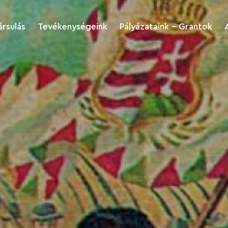
ársulás
Tevékenységeink
Pályázataink - Grantok
Kukkonia
Pályázatok
régiófejlesztés és
turizmus
Akiket támogattunk
Kukkonia kultúra és
Dokumentumok
sport
letöltése
nk
Kukkonia Green
Kukkonia Caritas