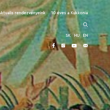
Aktualis rendezvényeink
10 éves a Kukkonia
SK
HU
EN