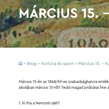
MÁRCIUS 15. 
>
Blog
>
Kultúra és sport
Március 15. - K
>
Március 15-én az 1848/49-es szabadságharcra emléke
iskolában március 15-ről? Tedd magad próbára! Íme a
1.
Ki írta a Nemzeti dalt?