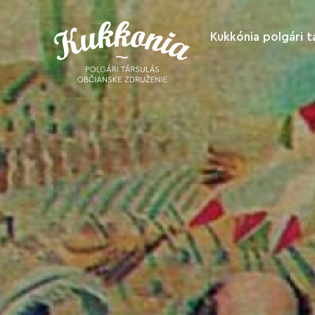
Kukkónia polgári t
Rólunk
Támogasson
bennünket
Akikkel
együttműködü