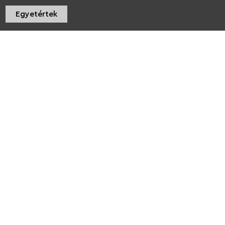
Kukkonia Advent és
jótékonysági vásár
Egyetértek
Luca napján
Rólunk
Kapcsolat
Személyes adatok
Sütik