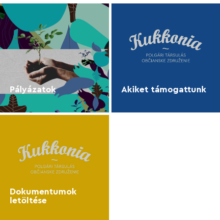
Pályázatok
Akiket támogattunk
Dokumentumok
letöltése