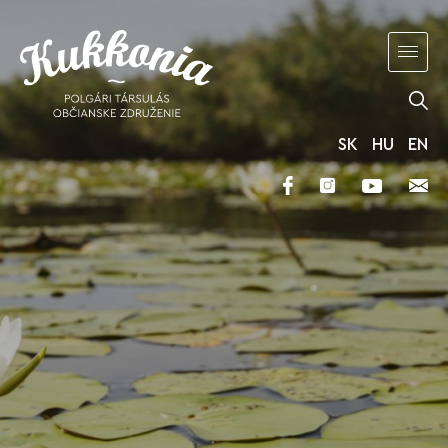
SK
HU
EN