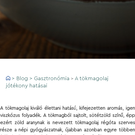
>
Blog
>
Gasztronómia
A tökmagolaj
>
jótékony hatásai
A tökmagolaj kiváló élettani hatású, kifejezetten aromás, igen
viszkózus folyadék. A tökmagból sajtolt, sötétzöld színű, épp
ezért zöld aranynak is nevezett tökmagolaj régóta szerves
része a népi gyógyászatnak, újabban azonban egyre többen