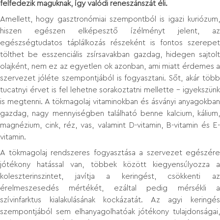
felfedezik maguknak, így valódi reneszánszát éli.
Amellett, hogy gasztronómiai szempontból is igazi kuriózum,
hiszen egészen elképesztő ízélményt jelent, az
egészségtudatos táplálkozás részeként is fontos szerepet
tölthet be esszenciális zsírsavakban gazdag, hidegen sajtolt
olajként, nem ez az egyetlen ok azonban, ami miatt érdemes a
szervezet jóléte szempontjából is fogyasztani. Sőt, akár több
tucatnyi érvet is fel lehetne sorakoztatni mellette - igyekszünk
is megtenni. A tökmagolaj vitaminokban és ásványi anyagokban
gazdag, nagy mennyiségben található benne kalcium, kálium,
magnézium, cink, réz, vas, valamint D-vitamin, B-vitamin és E-
vitamin.
A tökmagolaj rendszeres fogyasztása a szervezet egészére
jótékony hatással van, többek között kiegyensúlyozza a
koleszterinszintet, javítja a keringést, csökkenti az
érelmeszesedés mértékét, ezáltal pedig mérsékli a
szívinfarktus kialakulásának kockázatát. Az agyi keringés
szempontjából sem elhanyagolhatóak jótékony tulajdonságai,