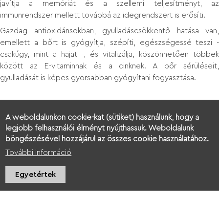
javítja a memóriát és a szellemi teljesítményt, az
immunrendszer mellett továbbá az idegrendszert is erősíti.
Gazdag antioxidánsokban, gyulladáscsökkentő hatása van,
emellett a bőrt is gyógyítja, szépíti, egészségessé teszi -
csakúgy, mint a hajat -, és vitalizálja, köszönhetően többek
között az E-vitaminnak és a cinknek. A bőr sérüléseit,
gyulladását is képes gyorsabban gyógyítani fogyasztása.
A weboldalunkon cookie-kat (sütiket) használunk, hogy a
legjobb felhasználói élményt nyújthassuk. Weboldalunk
böngészésével hozzájárul az összes cookie használatához.
GASZTRONÓMIA
További információ
Egyetértek