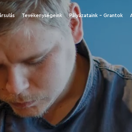
ársulás
Tevékenységeink
Pályázataink - Grantok
Kukkonia
Pályázatok
régiófejlesztés és
turizmus
Akiket támogattunk
Kukkonia kultúra és
Dokumentumok
sport
letöltése
nk
Kukkonia Green
Kukkonia Caritas