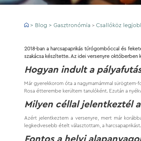
>
Blog
>
Gasztronómia
Csallóköz legjobb
>
2018-ban a harcsapaprikás túrógombóccal és fekete
szakácsa készítette. Az idei versenyre októberben ke
Hogyan indult a pályafutáso
Már gyerekkorom óta a nagymamámmal sürögtem-forog
Rosa étterembe kerültem tanulóként. Ezután a nyék
Milyen céllal jelentkeztél
Azért jelentkeztem a versenyre, mert már korábba
legkedvesebb ételt választottam, a harcsapaprikást
Fontos a helyi alapanyago