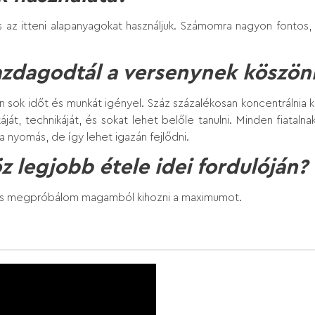
 s az itteni alapanyagokat használjuk. Számomra nagyon fontos,
gazdagodtál a versenynek köszö
ok időt és munkát igényel. Száz százalékosan koncentrálnia kell 
át, technikáját, és sokat lehet belőle tanulni. Minden fiataln
 nyomás, de így lehet igazán fejlődni.
z legjobb étele idei fordulóján?
 és megpróbálom magamból kihozni a maximumot.