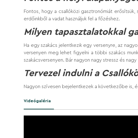
Fontos, hogy a csallóközi gasztronómiát erősítsük,
erdőinkből a vadat használjuk fel a főzéshez.
Milyen tapasztalatokkal 
Ha egy szakács jelentkezik egy versenyre, az nagyon s
versenyen meg lehet figyelni a többi szakács munkáj
szakácsversenyen. Bár nagyon nagy stressz és nagy a
Tervezel indulni a Csallókö
Nagyon szívesen bejelentkezek a következőbe is,
Videógaléria