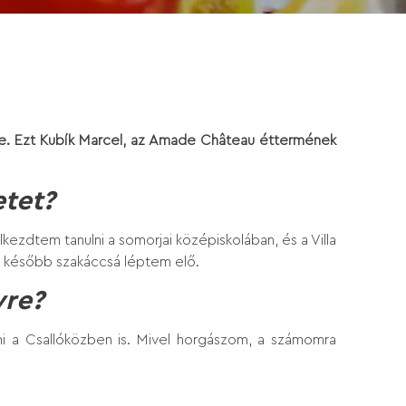
ele. Ezt Kubík Marcel, az Amade Château éttermének
etet?
dtem tanulni a somorjai középiskolában, és a Villa
d később szakáccsá léptem elő.
yre?
ni a Csallóközben is. Mivel horgászom, a számomra