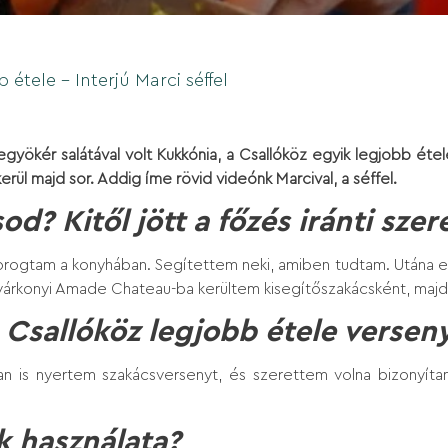
 étele - Interjú Marci séffel
gyökér salátával volt Kukkónia, a Csallóköz egyik legjobb ét
rül majd sor. Addig íme rövid videónk Marcival, a séffel.
d? Kitől jött a főzés iránti szer
tam a konyhában. Segítettem neki, amiben tudtam. Utána elkez
várkonyi Amade Chateau-ba kerültem kisegítőszakácsként, maj
 a Csallóköz legjobb étele versen
n is nyertem szakácsversenyt, és szerettem volna bizonyíta
.
k használata?