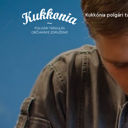
Kukkónia polgári t
Rólunk
Támogasson
bennünket
Akikkel
együttműködü