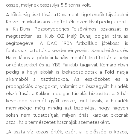
össze, melynek összsúlya 5,5 tonna volt.
A Tőkési-ág tisztítását a Dunamenti Ligeterdők Tájvédelmi
Körzet munkatársai is segítették, ezen kívül pedig sikerült
a Kis-Duna Pozsonyeperjes–Felsővámos szakaszát is
megtisztítani az Klub OZ Malý Dunaj polgári társulás
segítségével. A DAC 1904 futballklub játékosai is
fontosnak tartották a kezdeményezést, Szendrei Ákos és
Hahn János a pódafai kanális mentét tisztították a helyi
önkéntesekkel és az YBS Fanklub tagjaival. Komáromban
pedig a helyi iskolák is bekapcsolódtak a Föld napja
alkalmából a tisztításokba. Az eszközöket és a
propagációs anyagokat, valamint az összegyűlt hulladék
elszállítását a Kukkonia polgári társulás biztosította. S bár
kevesebb szemét gyűlt össze, mint tavaly, a hulladék
mennyisége még mindig azt bizonyítja, hogy nagyon
sokan nem tudatosítják, milyen óriási károkat okoznak
azzal, ha a természetet használják szemetesként.
„A tiszta víz közös érték, ezért a felelősség is közös,