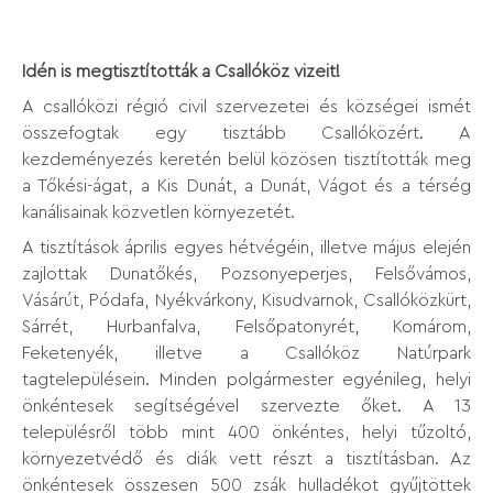
Idén is megtisztították a Csallóköz vizeit!
A csallóközi régió civil szervezetei és községei ismét
összefogtak egy tisztább Csallóközért. A
kezdeményezés keretén belül közösen tisztították meg
a Tőkési-ágat, a Kis Dunát, a Dunát, Vágot és a térség
kanálisainak közvetlen környezetét.
A tisztítások április egyes hétvégéin, illetve május elején
zajlottak Dunatőkés, Pozsonyeperjes, Felsővámos,
Vásárút, Pódafa, Nyékvárkony, Kisudvarnok, Csallóközkürt,
Sárrét, Hurbanfalva, Felsőpatonyrét, Komárom,
Feketenyék, illetve a Csallóköz Natúrpark
tagtelepülésein. Minden polgármester egyénileg, helyi
önkéntesek segítségével szervezte őket. A 13
településről több mint 400 önkéntes, helyi tűzoltó,
környezetvédő és diák vett részt a tisztításban. Az
önkéntesek összesen 500 zsák hulladékot gyűjtöttek