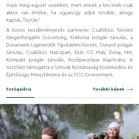
óvjuk meg együtt vizeinket, mert ennek a kincsnek csak
akkor van értéke, ha ugyanúgy adjuk tovább, ahogy
kaptuk. Tisztán.”
A közös kezdeményezés partnerei: Csallóközi Területi
Idegenforgalmi Szövetség, Kukkonia polgári társulás, a
Dunamenti Ligeterdők Tájvédelmi Körzet, Dunavit polgári
társulás, Csallóköz Natúrpark, Klub OZ Malý Dunaj, HHI,
Kompakt polgári társulás, Középeurópai Alapítvány. A
tisztítást támogatta a Szlovák Köztársaság Közlekedési és
Építésügyi Minisztériuma és az FCC Environment.
Fotógaléria
További képek