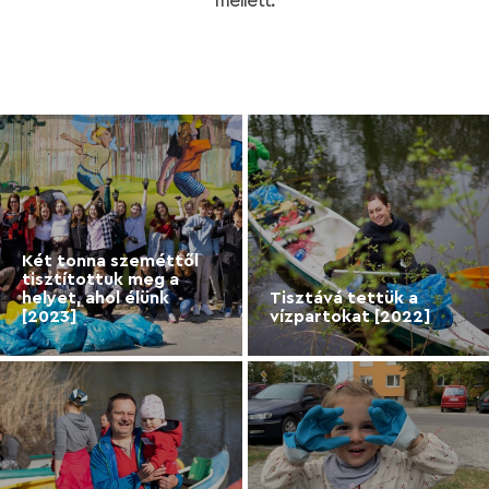
mellett.
Két tonna szeméttől
tisztítottuk meg a
helyet, ahol élünk
Tisztává tettük a
[2023]
vízpartokat [2022]