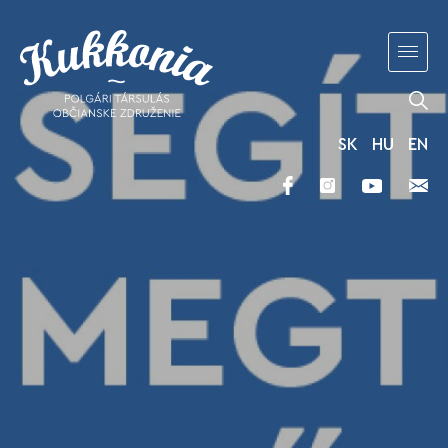
SK
HU
EN