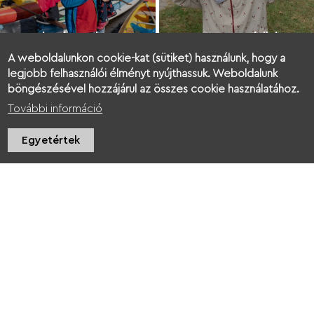
Megtisztítottuk a
Szemetet szedtünk a
Csallóköz vizeit [2021]
Csallóközben [2019]
A weboldalunkon cookie-kat (sütiket) használunk, hogy a
legjobb felhasználói élményt nyújthassuk. Weboldalunk
böngészésével hozzájárul az összes cookie használatához.
További információ
Egyetértek
Kitakarítottuk a
Tőkési-ágat [2020]