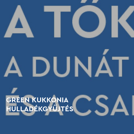
GREEN KUKKONIA
HULLADÉKGYŰJTÉS