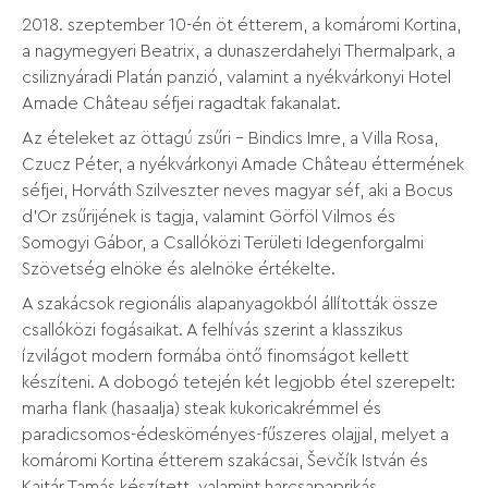
2018. szeptember 10-én öt étterem, a komáromi Kortina,
a nagymegyeri Beatrix, a dunaszerdahelyi Thermalpark, a
csiliznyáradi Platán panzió, valamint a nyékvárkonyi Hotel
Amade Château séfjei ragadtak fakanalat.
Az ételeket az öttagú zsűri – Bindics Imre, a Villa Rosa,
Czucz Péter, a nyékvárkonyi Amade Château éttermének
séfjei, Horváth Szilveszter neves magyar séf, aki a Bocus
d’Or zsűrijének is tagja, valamint Görföl Vilmos és
Somogyi Gábor, a Csallóközi Területi Idegenforgalmi
Szövetség elnöke és alelnöke értékelte.
A szakácsok regionális alapanyagokból állították össze
csallóközi fogásaikat. A felhívás szerint a klasszikus
ízvilágot modern formába öntő finomságot kellett
készíteni. A dobogó tetején két legjobb étel szerepelt:
marha flank (hasaalja) steak kukoricakrémmel és
paradicsomos-édesköményes-fűszeres olajjal, melyet a
komáromi Kortina étterem szakácsai, Ševčík István és
Kajtár Tamás készített, valamint harcsapaprikás