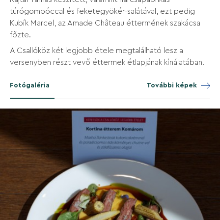
túrógombóccal és feketegyökér-salátával, ezt pedig
Kubík Marcel, az Amade Château éttermének szakácsa
főzte.
A Csallóköz két legjobb étele megtalálható lesz a
versenyben részt vevő éttermek étlapjának kínálatában.
Fotógaléria
További képek