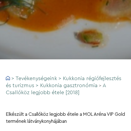
>
Tevékenységeink
>
Kukkonia régiófejlesztés
és turizmus
>
Kukkonia gasztronómia
A
>
Csallóköz legjobb étele [2018]
Elkészült a Csallóköz legjobb étele a MOL Aréna VIP Gold
termének látványkonyhájában