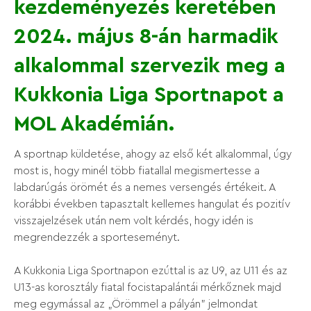
kezdeményezés keretében
2024. május 8-án harmadik
alkalommal szervezik meg a
Kukkonia Liga Sportnapot a
MOL Akadémián.
A sportnap küldetése, ahogy az első két alkalommal, úgy
most is, hogy minél több fiatallal megismertesse a
labdarúgás örömét és a nemes versengés értékeit. A
korábbi években tapasztalt kellemes hangulat és pozitív
visszajelzések után nem volt kérdés, hogy idén is
megrendezzék a sporteseményt.
A Kukkonia Liga Sportnapon ezúttal is az U9, az U11 és az
U13-as korosztály fiatal focistapalántái mérkőznek majd
meg egymással az „Örömmel a pályán” jelmondat