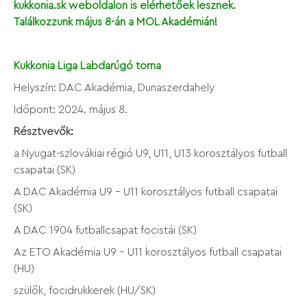
kukkonia.sk weboldalon is elérhetőek lesznek.
Találkozzunk május 8-án a MOL Akadémián!
Kukkonia Liga Labdarúgó torna
Helyszín: DAC Akadémia, Dunaszerdahely
Időpont: 2024. május 8.
Résztvevők:
a Nyugat-szlovákiai régió U9, U11, U13 korosztályos futball
csapatai (SK)
A DAC Akadémia U9 - U11 korosztályos futball csapatai
(SK)
A DAC 1904 futballcsapat focistái (SK)
Az ETO Akadémia U9 - U11 korosztályos futball csapatai
(HU)
szülők, focidrukkerek (HU/SK)