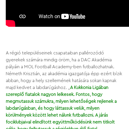
A régió településeinek csapataiban pallérozódó
gyerekek számára mindig öröm, ha a DAC Akadémia
pályáin a MOL Football Academy-ben futballozhatnak.
Németh Krisztián, az akadémia igazgatója épp ezért bízik
abban, hogy a hely szellemének hatására sokan kapnak
majd kedvet a labdarúgáshoz. „
A Kukkonia Ligában
szereplő fiatalok nagyon lelkesek. Fontos, hogy
megmutassuk számukra, milyen lehetőségek rejlenek a
labdarúgásban, és hogy láttassuk velük, milyen
körülmények között lehet nálunk futballozni. A járás
fociklubjaival elindított együttműködésünk nem titkolt
célja, hogy felkutassuk a régiónkban élő fiatal