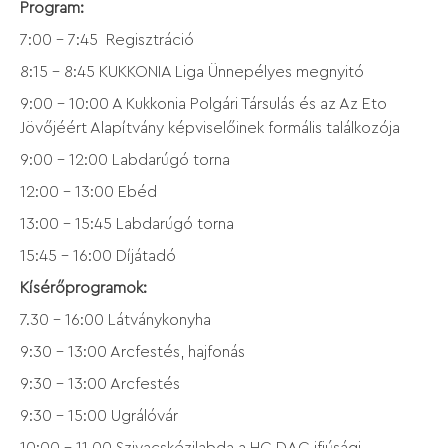
Program:
7:00 – 7:45 Regisztráció
8:15 – 8:45 KUKKONIA Liga Ünnepélyes megnyitó
9:00 – 10:00 A Kukkonia Polgári Társulás és az Az Eto
Jövőjéért Alapítvány képviselőinek formális találkozója
9:00 – 12:00 Labdarúgó torna
12:00 – 13:00 Ebéd
13:00 – 15:45 Labdarúgó torna
15:45 – 16:00 Díjátadó
Kísérőprogramok:
7.30 – 16:00 Látványkonyha
9:30 – 13:00 Arcfestés, hajfonás
9:30 – 13:00 Arcfestés
9:30 – 15:00 Ugrálóvár
10:00 - 11.00 Szivacskézilabda a HC DAC ifjúsági