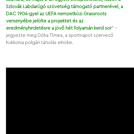
Szlovák Labdarúgó szövetség támogató partnerével, a
DAC 1904-gyel az UEFA nemzetközi Grassroots
versenyébe jelölte a projektet és az
eredményhirdetésre a jövő hét folyamán kerül sor
” –
jegyezte meg Dóka Tímea, a sportnapot szervező
Kukkonia polgári társulás elnöke.