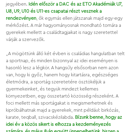
jegyében.
Idén először a DAC és az ETO Akadémiák U7,
U8, U9, U10 és U11-es csapatai részt vesznek a
rendezvényen
, ők egymás ellen játszanak majd egy-egy
mérkőzést. A már hagyományosnak mondható tornára a
gyerekek mellett a családtagjaikat is nagy szeretettel
várják a szervezők.
„A mögöttünk álló két évben is családias hangulatban telt
a sportnap, és minden bizonnyal az idei eseményen is
hasonló lesz a légkör. A hangsúly elsősorban nem azon
van, hogy ki győz, hanem hogy kitartásra, egészséges
életmódra, a sportág szeretetére ösztökéljük a
gyermekeinket, és tegyük mindezt kellemes
környezetben, egy összetartó közösség részeként. A
foci mellett más sportágakat is megismerhetnek és
kipróbálhatnak majd a gyerekek, mint például: birkózás,
karate, teqball, szivacskézilabda.
Bízunk benne, hogy az
idei év a közös sikert is elhozza a kezdeményezés
számára, és május 8-án együtt ünnepelhetünk, hiszen a