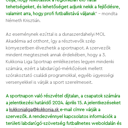
tehetségeket, és lehetőséget adjunk nekik a fejlődésre,
valamint arra, hogy profi futballistává váljanak
” – mondta
Németh Krisztián.
Az eseménynek ezúttal is a dunaszerdahelyi MOL
Akadémia ad otthont, így a résztvevők szép
környezetben élvezhetik a sportnapot. A szervezők
mindent megtesznek annak érdekében, hogy a 3.
Kukkonia Liga Sportnap emlékezetes legyen mindenki
számára, ezért a labdarúgó-mérkőzések mellett
szórakoztató családi programokkal, egyéb ügyességi
versenyekkel is várják a sport szerelmeseit.
A sportnapon való részvétel díjtalan, a csapatok számára
a jelentkezési határidő 2024. április 15. A jelentkezéseket
a
kukkonialiga@kukkonia.sk
e-mail címre várják a
szervezők. A rendezvénnyel kapcsolatos információk a
területi labdarúgó-szövetség futballnetes weboldalán és