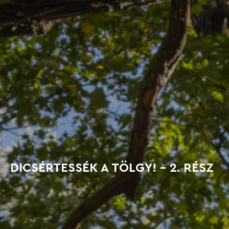
DICSÉRTESSÉK A TÖLGY! - 2. RÉSZ