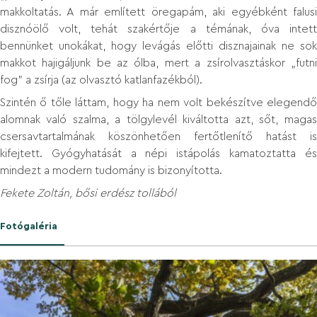
makkoltatás. A már említett öregapám, aki egyébként falusi
disznóölő volt, tehát szakértője a témának, óva intett
bennünket unokákat, hogy levágás előtti disznajainak ne sok
makkot hajigáljunk be az ólba, mert a zsírolvasztáskor „futni
fog” a zsírja (az olvasztó katlanfazékból).
Szintén ő tőle láttam, hogy ha nem volt bekészítve elegendő
alomnak való szalma, a tölgylevél kiváltotta azt, sőt, magas
csersavtartalmának köszönhetően fertőtlenítő hatást is
kifejtett. Gyógyhatását a népi istápolás kamatoztatta és
mindezt a modern tudomány is bizonyította.
Fekete Zoltán, bősi erdész tollából
Fotógaléria