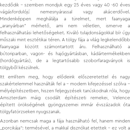
kezdődik – szemben mondjuk egy 25 éves vagy 40 -60 éves
vágásfordulójú nemesnyárassal vagy akácerdővel.
Mindenképpen meghálálja a türelmet, mert faanyaga
„aranyárban” mérhető, ami nem véletlen, ismerve a
felhasználhatási lehetőségeket. Kiváló tulajdonságokkal bír úgy
műszaki mint esztétikai téren. A tölgy fája a világ legkelendőbb
faanyagai között számontartott áru. Felhasználható a
bútoriparban, vagon- és hajógyártásban, kádártermékekben
(hordógyártás), de a legtartósabb szoborfaragványok is
tölgyből készülnek.
Itt említem meg, hogy elődeink előszeretettel és nagy
szakértelemmel használták fel a - modern kifejezéssel szólva –
mélyépítészetben, hiszen feljegyzések tanúskodnak róla, hogy
Amszterdam máig csodált építészeti remekei, Velence
épített örökségének gyöngyszemei immár évszázadok óta
tölgyfatörzseken nyugszanak.
Azonban nemcsak maga a fája használható fel, hanem minden
„porcikája“: termésével, a makkal disznókat etettek – ez volt a