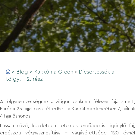
>
Blog
>
Kukkónia Green
Dicsértessék a
>
tölgy! - 2. rész
A tölgynemzetségnek a világon csaknem félezer faja ismert,
Európa 25 fajjal büszkélkedhet, a Kárpát medencében 7, nálunk
4 faja őshonos.
Lassan növő, kezdetben tetemes erdőápolást igénylő faj,
erdészeti véghasznosítása – vágásérettsége 120 évnél