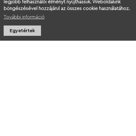
legjobb felhasználói élményt nyújthassuk. Weboldalunk
böngészésével hozzájárul az összes cookie használatához.
További információ
Egyetértek
KUKKÓNIA GREEN