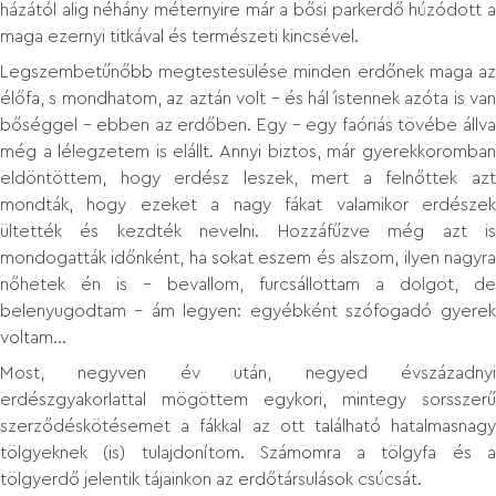
házától alig néhány méternyire már a bősi parkerdő húzódott a
maga ezernyi titkával és természeti kincsével.
Legszembetűnőbb megtestesülése minden erdőnek maga az
élőfa, s mondhatom, az aztán volt – és hál´ istennek azóta is van
bőséggel – ebben az erdőben. Egy – egy faóriás tövébe állva
még a lélegzetem is elállt. Annyi biztos, már gyerekkoromban
eldöntöttem, hogy erdész leszek, mert a felnőttek azt
mondták, hogy ezeket a nagy fákat valamikor erdészek
ültették és kezdték nevelni. Hozzáfűzve még azt is
mondogatták időnként, ha sokat eszem és alszom, ilyen nagyra
nőhetek én is – bevallom, furcsállottam a dolgot, de
belenyugodtam – ám legyen: egyébként szófogadó gyerek
voltam...
Most, negyven év után, negyed évszázadnyi
erdészgyakorlattal mögöttem egykori, mintegy sorsszerű
szerződéskötésemet a fákkal az ott található hatalmasnagy
tölgyeknek (is) tulajdonítom. Számomra a tölgyfa és a
tölgyerdő jelentik tájainkon az erdőtársulások csúcsát.