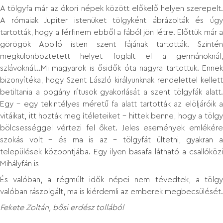
A tölgyfa már az ókori népek között előkelő helyen szerepelt.
A rómaiak Jupiter istenüket tölgyként ábrázolták és úgy
tartották, hogy a férfinem ebből a fából jön létre. Előttük már a
görögök Apolló isten szent fájának tartották. Szintén
megkülönböztetett helyet foglalt el a germánoknál,
szlávoknál...Mi magyarok is ősidők óta nagyra tartottuk. Ennek
bizonyítéka, hogy Szent László királyunknak rendelettel kellett
betiltania a pogány rítusok gyakorlását a szent tölgyfák alatt.
Egy – egy tekintélyes méretű fa alatt tartották az elöljáróik a
vitáikat, itt hozták meg ítéleteiket – hittek benne, hogy a tölgy
bölcsességgel vértezi fel őket. Jeles események emlékére
szokás volt – és ma is az – tölgyfát ültetni, gyakran a
települések központjába. Egy ilyen basafa látható a csallóközi
Mihályfán is
És valóban, a régmúlt idők népei nem tévedtek, a tölgy
valóban rászolgált, ma is kiérdemli az emberek megbecsülését.
Fekete Zoltán, bősi erdész tollából