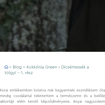
>
Blog
>
Kukkónia Green
Dicsértessék a
>
tölgy! - 1. rész
Korai emlékeimben kutatva már kisgyermeki eszmélésem óta
mindig csodálattal tekintettem a természetre és a belőle
akkortájt elém kerülő képződményeire. Anyai nagyszüleim