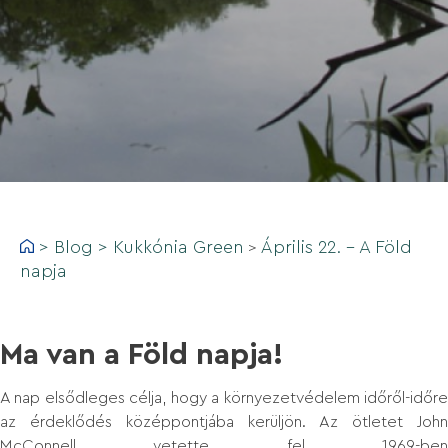
>
Blog
>
Kukkónia Green
Április 22. - A Föld
>
napja
Ma van a Föld napja!
A nap elsődleges célja, hogy a környezetvédelem időről-időre
az érdeklődés középpontjába kerüljön. Az ötletet John
McConnell vetette fel 1969-ben