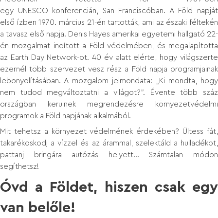
egy UNESCO konferencián, San Franciscóban. A Föld napját
első ízben 1970. március 21-én tartották, ami az északi féltekén
a tavasz első napja. Denis Hayes amerikai egyetemi hallgató 22-
én mozgalmat indított a Föld védelmében, és megalapította
az Earth Day Network-ot. 40 év alatt elérte, hogy világszerte
ezernél több szervezet vesz rész a Föld napja programjainak
lebonyolításában. A mozgalom jelmondata: „Ki mondta, hogy
nem tudod megváltoztatni a világot?”. Évente több száz
országban kerülnek megrendezésre környezetvédelmi
programok a Föld napjának alkalmából.
Mit tehetsz a környezet védelmének érdekében? Ültess fát,
takarékoskodj a vízzel és az árammal, szelektáld a hulladékot,
pattanj bringára autózás helyett... Számtalan módon
segíthetsz!
Óvd a Földet, hiszen csak egy
van belőle!