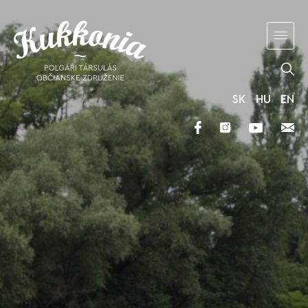
SK
HU
EN