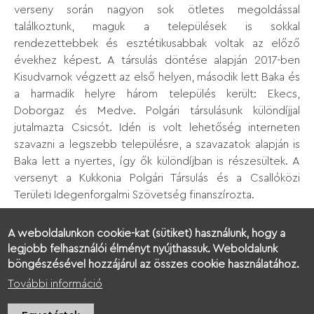
verseny során nagyon sok ötletes megoldással
találkoztunk, maguk a települések is sokkal
rendezettebbek és esztétikusabbak voltak az előző
évekhez képest. A társulás döntése alapján 2017-ben
Kisudvarnok végzett az első helyen, második lett Baka és
a harmadik helyre három település került: Ekecs,
Doborgaz és Medve. Polgári társulásunk különdíjjal
jutalmazta Csicsót. Idén is volt lehetőség interneten
szavazni a legszebb településre, a szavazatok alapján is
Baka lett a nyertes, így ők különdíjban is részesültek. A
versenyt a Kukkonia Polgári Társulás és a Csallóközi
Területi Idegenforgalmi Szövetség finanszírozta.
A weboldalunkon cookie-kat (sütiket) használunk, hogy a
legjobb felhasználói élményt nyújthassuk. Weboldalunk
böngészésével hozzájárul az összes cookie használatához.
További információ
AKIKET TÁMOGATTUNK