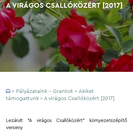
A VIRÁGOS CSALLÓKÖZÉRT [2017]
>
Pályázataink - Grantok
>
Akiket
támogattunk
A virágos Csallóközért [2017]
>
Lezárult ”A virágos Csallóközért” környezetszépítő
verseny