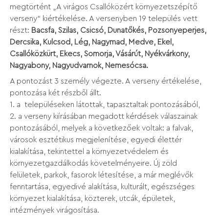
megtörtént „A virágos Csallóközért környezetszépítő
verseny“ kiértékelése. A versenyben 19 település vett
részt:
Bacsfa, Szilas, Csicsó, Dunatőkés, Pozsonyeperjes,
Dercsika, Kulcsod, Lég, Nagymad, Medve, Ekel,
Csallóközkürt, Ekecs, Somorja, Vásárút, Nyékvárkony,
Nagyabony, Nagyudvarnok, Nemesócsa.
A pontozást 3 személy végezte. A verseny értékelése,
pontozása két részből állt.
1. a településeken látottak, tapasztaltak pontozásából,
2. a verseny kiírásában megadott kérdések válaszainak
pontozásából, melyek a következőek voltak: a falvak,
városok esztétikus megjelenítése, egyedi élettér
kialakítása, tekintettel a környezetvédelem és
környezetgazdálkodás követelményeire. Új zöld
felületek, parkok, fasorok létesítése, a már meglévők
fenntartása, egyedivé alakítása, kulturált, egészséges
környezet kialakítása, közterek, utcák, épületek,
intézmények virágosítása.