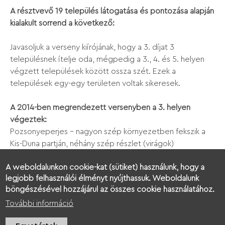
A résztvevő 19 település látogatása és pontozása alapján
kialakult sorrend a következő:
Javasoljuk a verseny kiírójának, hogy a 3. díjat 3
településnek ítelje oda, mégpedig a 3., 4. és 5. helyen
végzett települések között ossza szét. Ezek a
települések egy-egy területen voltak sikeresek.
A 2014-ben megrendezett versenyben a 3. helyen
végeztek:
Pozsonyeperjes – nagyon szép környezetben fekszik a
Kis-Duna partján, néhány szép részlet (virágok)
otthonossá teszik a falut.
A weboldalunkon cookie-kat (sütiket) használunk, hogy a
Somorja – nagyon sok zöld területtel rendelkező város,
legjobb felhasználói élményt nyújthassuk. Weboldalunk
teljesen más lehetőségekkel, mint egy kis település.
böngészésével hozzájárul az összes cookie használatához.
Minden adottsága megvan hozzá, hogy a verseny
További információ
következő fordulóiban magasabb helyen végezzen.
Szilas – hangulatos kis település a Komáromi és a