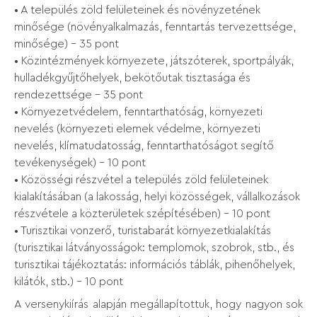
• A település zöld felületeinek és növényzetének
minősége (növényalkalmazás, fenntartás tervezettsége,
minősége) - 35 pont
• Közintézmények környezete, játszóterek, sportpályák,
hulladékgyűjtőhelyek, bekötőutak tisztasága és
rendezettsége - 35 pont
• Környezetvédelem, fenntarthatóság, környezeti
nevelés (környezeti elemek védelme, környezeti
nevelés, klímatudatosság, fenntarthatóságot segítő
tevékenységek) - 10 pont
• Közösségi részvétel a település zöld felületeinek
kialakításában (a lakosság, helyi közösségek, vállalkozások
részvétele a közterületek szépítésében) - 10 pont
• Turisztikai vonzerő, turistabarát környezetkialakítás
(turisztikai látványosságok: templomok, szobrok, stb., és
turisztikai tájékoztatás: információs táblák, pihenőhelyek,
kilátók, stb.) - 10 pont
A versenykiírás alapján megállapítottuk, hogy nagyon sok