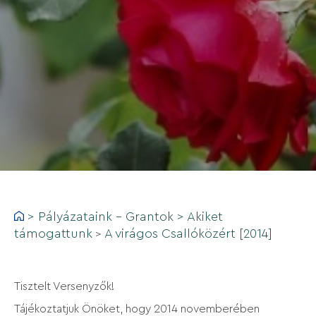
>
Pályázataink - Grantok
>
Akiket
támogattunk
A virágos Csallóközért [2014]
>
Tisztelt Versenyzők!
Tájékoztatjuk Önöket, hogy 2014 novemberében