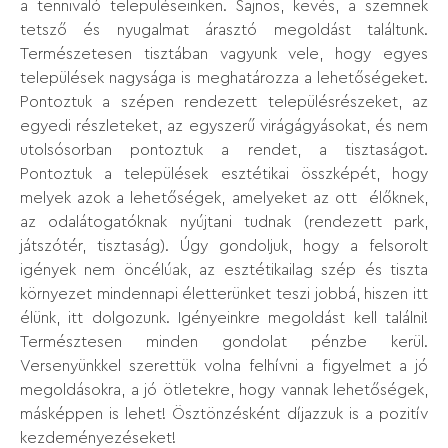
a tennivaló településeinken. Sajnos, kevés, a szemnek
tetsző és nyugalmat árasztó megoldást találtunk.
Természetesen tisztában vagyunk vele, hogy egyes
települések nagysága is meghatározza a lehetőségeket.
Pontoztuk a szépen rendezett településrészeket, az
egyedi részleteket, az egyszerű virágágyásokat, és nem
utolsósorban pontoztuk a rendet, a tisztaságot.
Pontoztuk a települések esztétikai összképét, hogy
melyek azok a lehetőségek, amelyeket az ott élőknek,
az odalátogatóknak nyújtani tudnak (rendezett park,
játszótér, tisztaság). Úgy gondoljuk, hogy a felsorolt
igények nem öncélúak, az esztétikailag szép és tiszta
környezet mindennapi életterünket teszi jobbá, hiszen itt
élünk, itt dolgozunk. Igényeinkre megoldást kell találni!
Természtesen minden gondolat pénzbe kerül.
Versenyünkkel szerettük volna felhívni a figyelmet a jó
megoldásokra, a jó ötletekre, hogy vannak lehetőségek,
másképpen is lehet! Ösztönzésként díjazzuk is a pozitív
kezdeményezéseket!