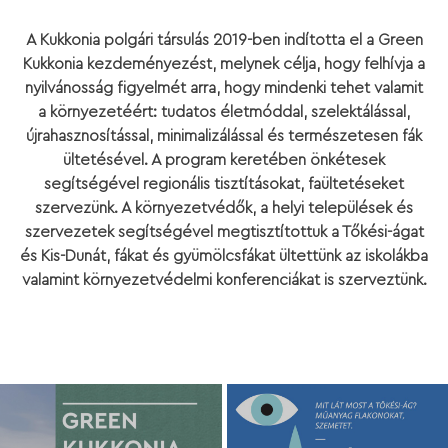
A Kukkonia polgári társulás 2019-ben indította el a Green
Kukkonia kezdeményezést, melynek célja, hogy felhívja a
nyilvánosság figyelmét arra, hogy mindenki tehet valamit
a környezetéért: tudatos életmóddal, szelektálással,
újrahasznosítással, minimalizálással és természetesen fák
ültetésével. A program keretében önkétesek
segítségével regionális tisztításokat, faültetéseket
szervezünk. A környezetvédők, a helyi települések és
szervezetek segítségével megtisztítottuk a Tőkési-ágat
és Kis-Dunát, fákat és gyümölcsfákat ültettünk az iskolákba
valamint környezetvédelmi konferenciákat is szerveztünk.