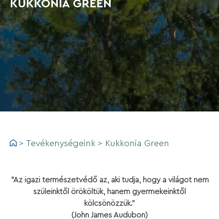
KUKKONIA GREEN
>
Tevékenységeink
>
Kukkonia Green
"Az igazi természetvédő az, aki tudja, hogy a világot nem
szüleinktől örököltük, hanem gyermekeinktől
kölcsönözzük.”
(John James Audubon)