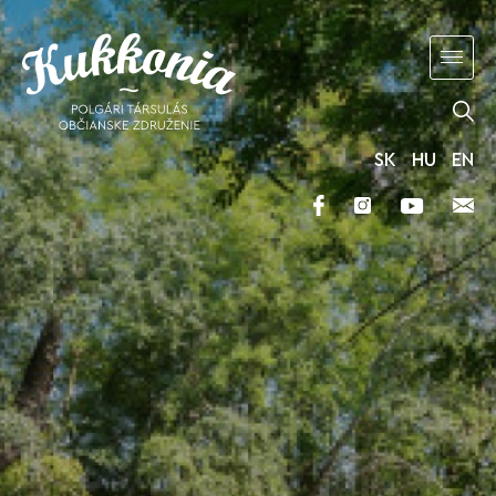
SK
HU
EN