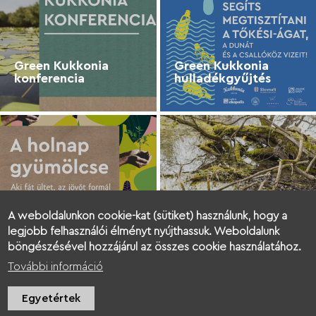
Green Kukkonia
Green Kukkonia
konferencia
hulladékgyűjtés
A weboldalunkon cookie-kat (sütiket) használunk, hogy a
Green Kukkonia
Green Kukkonia
legjobb felhasználói élményt nyújthassuk. Weboldalunk
faültetés
tanácsadás
böngészésével hozzájárul az összes cookie használatához.
További információ
Egyetértek