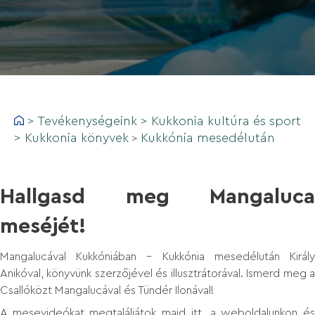
>
Tevékenységeink
>
Kukkonia kultúra és sport
>
Kukkonia könyvek
Kukkónia mesedélután
>
Hallgasd meg Mangaluca
meséjét!
Mangalucával Kukkóniában – Kukkónia mesedélután Király
Anikóval, könyvünk szerzőjével és illusztrátorával. Ismerd meg a
Csallóközt Mangalucával és Tündér Ilonával!
A mesevideókat megtaláljátok majd itt, a weboldalunkon és