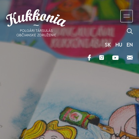
SK
HU
EN