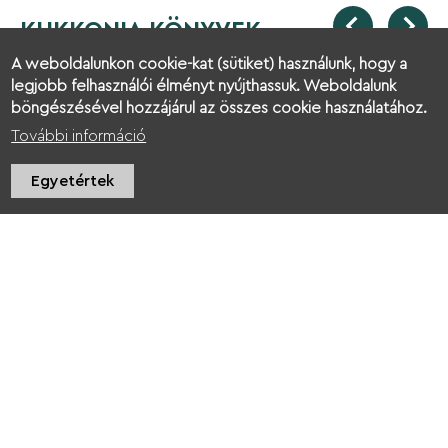
KUKKONIA KÖNYVEK
A weboldalunkon cookie-kat (sütiket) használunk, hogy a
legjobb felhasználói élményt nyújthassuk. Weboldalunk
böngészésével hozzájárul az összes cookie használatához.
További információ
Egyetértek
Mangalucával Kukkóniában mesekönyv-
K
bemutató