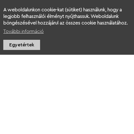
A weboldalunkon cookie-kat (sütiket) használunk, hogy a
Žiadosť o grant Spoločne pre Kukkoniu
legjobb felhasználói élményt nyújthassuk. Weboldalunk
böngészésével hozzájárul az összes cookie használatához.
Rozpočet Spoločne pre Kukkoniu
További információ
Egyetértek
PÁLYÁZATOK