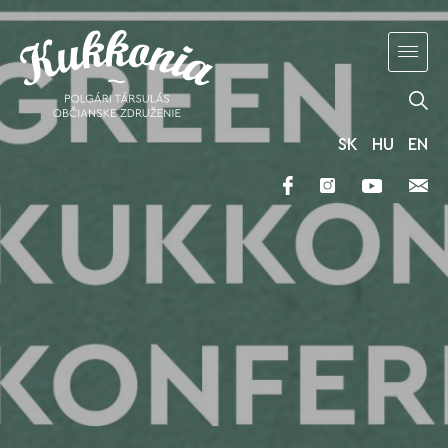
SK
HU
EN