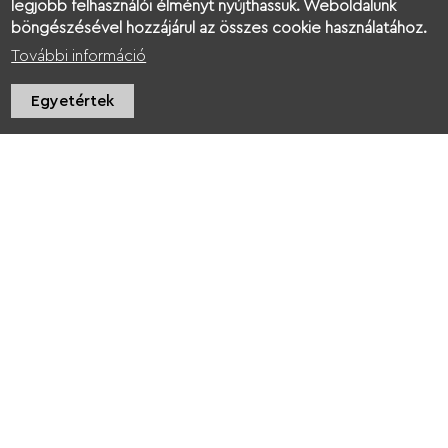
legjobb felhasználói élményt nyújthassuk. Weboldalunk
böngészésével hozzájárul az összes cookie használatához.
További információ
Egyetértek
Kukkonia Green
Kukkonia Green
Leader képzés
Leader képzés