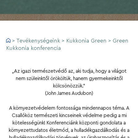
>
Tevékenységeink
>
Kukkonia Green
>
Green
Kukkonia konferencia
„Az igazi természetvédő az, aki tudja, hogy a világot
nem szüleinktől örököltük, hanem gyermekeinktől
kölcsönözzük.”
(John James Audubon)
A környezetvédelem fontossága mindennapos téma. A
Csallóköz természeti kincseinek védelme pedig a mi
kötelességünk! Konferenciáink központi gondolata a
környezettudatos életmód, a hulladékgazdálkodás és a
hulladékgazdálkodási törvények, az újrahasznosítás és a