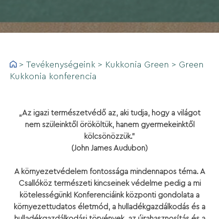
>
Tevékenységeink
>
Kukkonia Green
>
Green
Kukkonia konferencia
„Az igazi természetvédő az, aki tudja, hogy a világot
nem szüleinktől örököltük, hanem gyermekeinktől
kölcsönözzük.”
(John James Audubon)
A környezetvédelem fontossága mindennapos téma. A
Csallóköz természeti kincseinek védelme pedig a mi
kötelességünk! Konferenciáink központi gondolata a
környezettudatos életmód, a hulladékgazdálkodás és a
hulladékgazdálkodási törvények, az újrahasznosítás és a