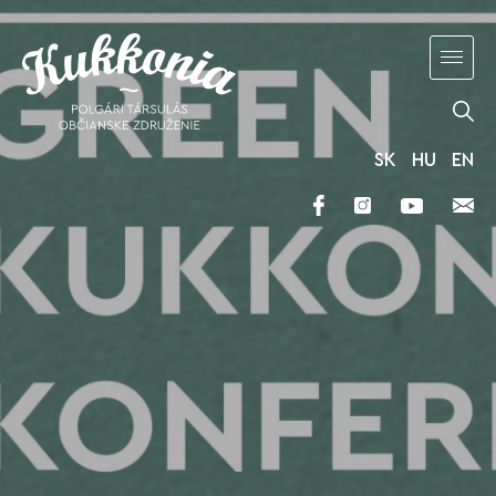
SK
HU
EN