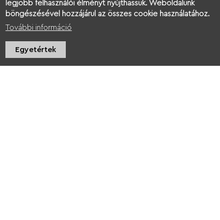
legjobb felhasználói élményt nyújthassuk. Weboldalunk
böngészésével hozzájárul az összes cookie használatához.
További információ
Egyetértek
Kukkonia Green
Kukkonia Green
Leader képzés
Leader képzés