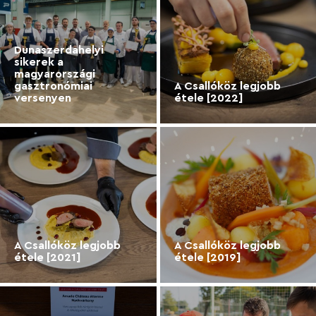
Dunaszerdahelyi
sikerek a
magyarországi
gasztronómiai
A Csallóköz legjobb
versenyen
étele [2022]
A Csallóköz legjobb
A Csallóköz legjobb
étele [2021]
étele [2019]