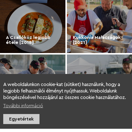
A Csallóköz legjobb
Kukkonia Malacságok
étele [2018]
[2021]
A weboldalunkon cookie-kat (sütiket) használunk, hogy a
legjobb felhasználói élményt nyújthassuk. Weboldalunk
böngészésével hozzájárul az összes cookie használatához.
Kukkónia Malacságok
Kukkonia Malacságok
További információ
[2020]
[2019]
Egyetértek