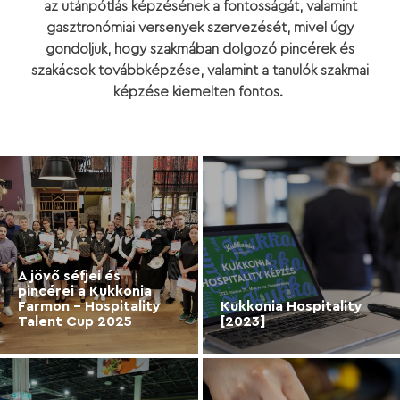
az utánpótlás képzésének a fontosságát, valamint
gasztronómiai versenyek szervezését, mivel úgy
gondoljuk, hogy szakmában dolgozó pincérek és
szakácsok továbbképzése, valamint a tanulók szakmai
képzése kiemelten fontos.
A jövő séfjei és
pincérei a Kukkonia
Farmon - Hospitality
Kukkonia Hospitality
Talent Cup 2025
[2023]