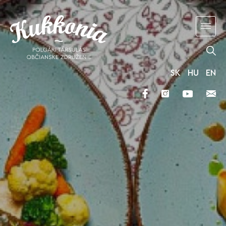
SK
HU
EN